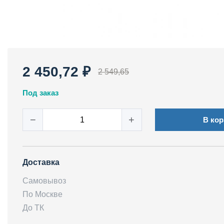
2 450,72 ₽
2 549,65
Под заказ
−
+
В кор
Доставка
Самовывоз
По Москве
До ТК