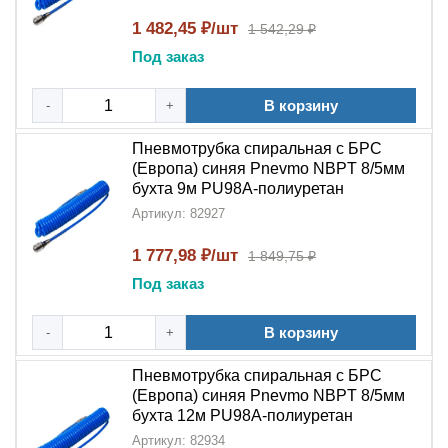
Пневмотрубка спиральная с БРС NBPT PU98A
широко используется в:
1 482,45 ₽/шт
1 542,29 ₽
Под заказ
Промышленных
системах подготовки воздуха
Пневматическом инструменте и оборудовании
В корзину
-
+
Автоматизированных производственных линиях
Системах с частыми переподключениями
Пневмотрубка спиральная с БРС
оборудования
(Европа) синяя Pnevmo NBPT 8/5мм
Условиях, требующих мобильности и гибкости
бухта 9м PU98A-полиуретан
соединений
Артикул: 82927
Преимущества пневмотрубки NBPT
1 777,98 ₽/шт
1 849,75 ₽
PU98A
Под заказ
Выбирая
пневмотрубку спиральную с БРС NBPT
В корзину
-
+
PU98A
, вы получаете:
Пневмотрубка спиральная с БРС
Удобство монтажа
– благодаря
(Европа) синяя Pnevmo NBPT 8/5мм
быстроразъёмному соединению (БРС)
бухта 12м PU98A-полиуретан
Гибкость
–
спиральная
конструкция позволяет
Артикул: 82934