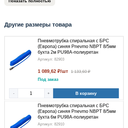
Показать полностью
характеристикам полиуретана.
Описание пневмотрубки NBPT PU98A
Другие размеры товара
Пневмотрубка спиральная NBPT PU98A
обладает
следующими характеристиками:
Пневмотрубка спиральная с БРС
Материал: износостойкий
полиуретан
синего
(Европа) синяя Pnevmo NBPT 8/5мм
цвета
бухта 2м PU98A-полиуретан
Конструкция:
спиральная
форма для
Артикул: 82903
повышенной гибкости
1 089,62 ₽/шт
1 133,60 ₽
Оснащение:
быстроразъёмное соединение
(БРС)
для удобного монтажа
Под заказ
Благодаря
полиуретановой
основе, трубка сохраняет
В корзину
-
+
гибкость в широком температурном диапазоне и
устойчива к механическим повреждениям.
Пневмотрубка спиральная с БРС
(Европа) синяя Pnevmo NBPT 8/5мм
Применение пневмотрубки NBPT PU98A
бухта 6м PU98A-полиуретан
Артикул: 82910