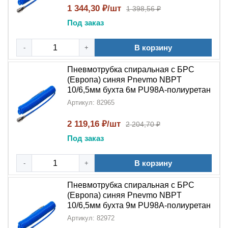
быстроразъёмным соединением
позволяет
1 344,30 ₽/шт
1 398,56 ₽
значительно упростить обслуживание оборудования,
Под заказ
сократить время переналадки и повысить
эффективность работы.
Спиральная
конструкция
В корзину
-
+
обеспечивает необходимую гибкость и защиту от
перегибов, что делает её идеальным выбором для
Пневмотрубка спиральная с БРС
профессионального применения в
системах
(Европа) синяя Pnevmo NBPT
подготовки воздуха
.
10/6,5мм бухта 6м PU98A-полиуретан
Артикул: 82965
2 119,16 ₽/шт
2 204,70 ₽
Под заказ
В корзину
-
+
Пневмотрубка спиральная с БРС
(Европа) синяя Pnevmo NBPT
10/6,5мм бухта 9м PU98A-полиуретан
Артикул: 82972