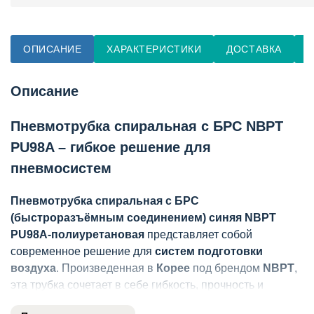
ОПИСАНИЕ
ХАРАКТЕРИСТИКИ
ДОСТАВКА
О
Описание
Пневмотрубка спиральная с БРС NBPT
PU98A – гибкое решение для
пневмосистем
Пневмотрубка спиральная с БРС
(быстроразъёмным соединением) синяя NBPT
PU98A-полиуретановая
представляет собой
современное решение для
систем подготовки
воздуха
. Произведенная в
Корее
под брендом
NBPT
,
эта трубка сочетает в себе гибкость, прочность и
удобство монтажа благодаря уникальным